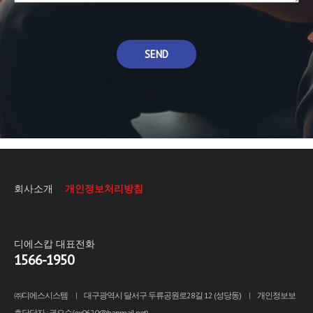
SEND
회사소개
개인정보처리방침
디에스캅 대표전화
1566-1950
㈜디에스시스템
|
대구광역시 달서구 두류공원로28길 12 (성당동)
|
개인정보보
호담당자 : 권오순(ex0620@hanmail.net)