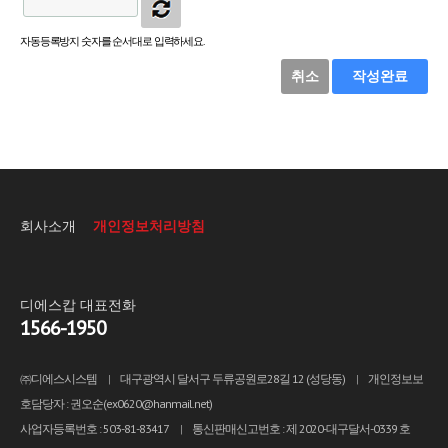
자동등록방지 숫자를 순서대로 입력하세요.
취소
작성완료
회사소개
개인정보처리방침
디에스캅 대표전화
1566-1950
㈜디에스시스템
|
대구광역시 달서구 두류공원로28길 12 (성당동)
|
개인정보보
호담당자 : 권오순(ex0620@hanmail.net)
사업자등록번호 : 503-81-83417
|
통신판매신고번호 : 제 2020-대구달서-0339 호