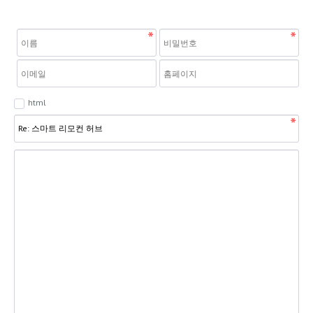
회사소개
보안서비스
IoT 서비스
html
관공서보안
고객센터