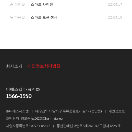
이전글
스마트 사이렌
22.03.17
다음글
스마트 모션 센서
22.03.15
회사소개
개인정보처리방침
디에스캅 대표전화
1566-1950
㈜디에스시스템
|
대구광역시 달서구 두류공원로28길 12 (성당동)
|
개인정보보
호담당자 : 권오순(ex0620@hanmail.net)
사업자등록번호 : 503-81-83417
|
통신판매신고번호 : 제 2020-대구달서-0339 호